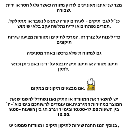
מצד שני איננו מעוניינים לזרוק מזוודה כאשר גלגל חסר או ידית
שבורה.
כנ"ל לגבי תיקים - לעיתים קורה שמנעול נשבר או מתקלקל,
תפרים נפתחים או ידית נתלשת עקב בלאי שימוש.
כדי לענות על צורך זה, המרכז לתיקים ומזוודות מציעה שירות
תיקונים
גם למזוודות שלא נרכשו באחד מסניפיה
תיקון מזוודה או תיקון תיק יתבצע על ידינו באם
ניתן וכדאי
לתקן.
אנו מבצעים תיקונים במקום.
יש להשאיר את המזוודה או התיק ואנו נשתדל להשמיש את
המוצר במהירות המירבית.אנו עומדים לרשותכם בימים א`-ה`
בין השעות 10:00-17:00 ובימי ו' וערב חג בין השעות 9:00-
13:00.
בנוסף הננו תחנת שירות לתיקון תיקים ו מזוודות סמסונייט ,