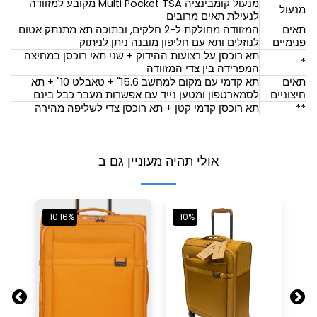
מנעול קומבינציה Multi Pocket TSA מקובע למזוודה
מנעול
לנעילת תאים מרובים
תאים
המזוודה מחולקת ל-2 חלקים, ובתוכה תא מתנתק אטום
פנימיים
לנוזלים ותא עם חליפון מובנה ניתן לניתוק
תא רוכסן על רצועות ההידוק + שני תאי רוכסן במחיצה
*
המפרידה בין צדי המזוודה
תאים
תא קדמי עם מקום למחשב 15.6" + טאבלט 10" + תא
חיצוניים
לסמארטפון ומטען נייד עם אפשרות מעבר כבל בינם
**
תא רוכסן קדמי קטן + תא רוכסן צדי לשליפה מהירה
אולי תהיה מעוניין גם ב
-10.16%
-10%
-1