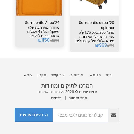
Sng
Samsonite Airea"24
20" Samsonite airea
S
מזוודה מתרחבת קלת
 cm
spinner
משקל בעלת 4 גלגלים
טרולי קל משקל 1.75 ק"ג.
מזו
שמסתובבים לכל צד.
בה
עשוי חומר בליסטי דוחה
₪
1150
אחריות יבואן 5 שנים.
₪
1280
מים 4 גלגלי סיליקון כפולים
₪
999
קל
מנעול TSA מובנה.. מידות:
265
₪
1110
גובה כולל גלגלים 55 ס"מ
רוחב 40 ס"מ עומק 20 ס"מ
כפו
נפח 41 ליטר אחריות יצרן :
TSA אחריות יצרן
5 שנים (אחריות
בינלאומית)
בית
חנות
אודותינו
צור קשר
תקנון
עוד
המרכז לתיקים ומזוודות
זכויות יוצרים © 2026 כל הזכויות שמורות
תנאי שימוש
|
פרטיות
הירשמו עכשיו