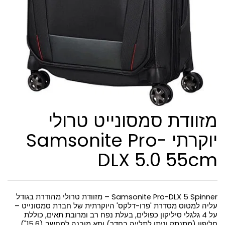
מזוודת סמסונייט טרולי
יוקרתי Samsonite Pro-
DLX 5.0 55cm
Samsonite Pro-DLX 5 Spinner – מזוודת טרולי מהודרת בגודל
עליה למטוס מסדרת 'פרו-דלקס' היוקרתית של חברת סמסונייט –
על 4 גלגלי סיליקון כפולים, בעלת נפח רב ומרובת תאים, כוללת
חליפון (מתנתק וניתן לתלייה בחדר) ותא מובנה למחשב (15.6")