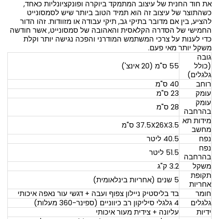
את חוד החנית של עיצוב המתמקד ביוקרה ופונקציונליות כאחד,
כשהתוצר של עיצוב זה הוא תמיד הטוב ביותר שיש לסמסונייט
להציע, בין אם מדובר בתיקי גב, תיקי עבודה או מזוודות. זהו הדור
החמישי של הסדרה הקלאסית והאהובה של סמסונייט, אשר חודשה
כדי לענות על צרכי המשתמש המודרני והפכה נגישה יותר וקלת
משקל יותר מאי פעם.
גובה
(כולל
55 ס"מ (20 אינצ')
גלגלים)
רוחב
40 ס"מ
עומק
23 ס"מ
עומק
28 ס"מ
בהרחבה
מידות תא
37.5X26X3.5 ס"מ
מחשב
נפח
40.5 ליטר
נפח
51.5 ליטר
בהרחבה
משקל
3.2 ק"ג
תקופת
5 שנים (אחריות בינלאומית)
אחריות
חומר
בד בליסטיק ניילון צפוף ועבה + דגשי עור נאפה איכותי
גלגלים
4 גלגלי סיליקון רב כיווניים (ספינר-360 מעלות)
ידיות
עליונה + צידית מעור איכותי