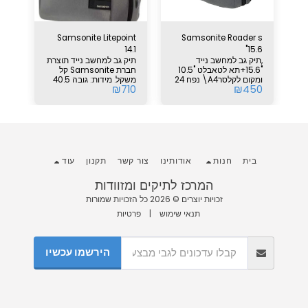
k 4
Samsonite Litepoint
Samsonite Roader s
ד 15.6"
14.1
15.6"
 גב
,תיק גב למחשב נייד
תיק גב למחשב נייד תוצרת
ר
אור
"15.6+תא לטאבלט "10.5
חברת Samsonite קל
10
דוח
ומקום לקלסרA4\ נפח 24
משקל. מידות: גובה 40.5
₪
710
₪
450
ליטר משקל 860 גרם עשוי
ס"מ רוחב 28 ס"מ עומק 14
מבד ממוחזר גובה 44 ס"מ
ס"מ נפח 16 ליטר משקל
רוחב 33 ס"מ עומק 23 ס"מ
0.8 ק"ג עשוי מפוליאסטר.
אחריות יצרן:24 חןדשים
אחריות יצרן 24 חודשים
בית
חנות
אודותינו
צור קשר
תקנון
עוד
המרכז לתיקים ומזוודות
זכויות יוצרים © 2026 כל הזכויות שמורות
תנאי שימוש
|
פרטיות
הירשמו עכשיו