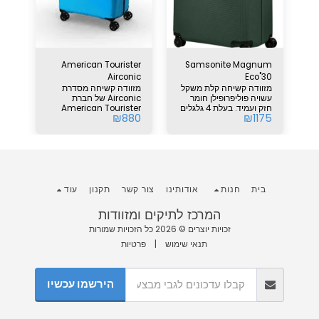
75 Samsonite S'cure
American Tourister
Samsonite Magnum
ת
מזו
Airconic
Eco"30
מזוודה קשיחה קלת משקל
מזוודה קשיחה מסדרת
ס"מ
עשויה פוליפרופילן חומר
Airconic של חברת
עלת 4 גלגלי
005
חזק ועמיד. בעלת 4 גלגלים
American Tourister
סיל
₪
880
₪
1175
כפולים סגירה הרמטית
עשויה פוליפרופילן חומר
 102 ליטר
בסוגרים ללא רוכסנים
חזק ועמיד. בעלת 4 גלגלי
אחריו
סיליקון כפולים לנסיעה
חלקה. מנעולTSA מקובע
למזוודה מידות: גובה "28 .
77 ס"מ רוחב 49 ס"מ עומק
31 ס"מ נפח 101 ליטר
משקל 3.2 ק"ג אחריות 3
בית
חנות
אודותינו
צור קשר
תקנון
עוד
שנים
המרכז לתיקים ומזוודות
זכויות יוצרים © 2026 כל הזכויות שמורות
תנאי שימוש
|
פרטיות
הירשמו עכשיו