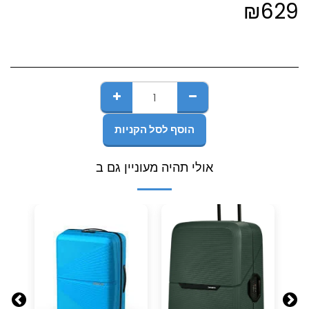
₪
629
הוסף לסל הקניות
אולי תהיה מעוניין גם ב
-9