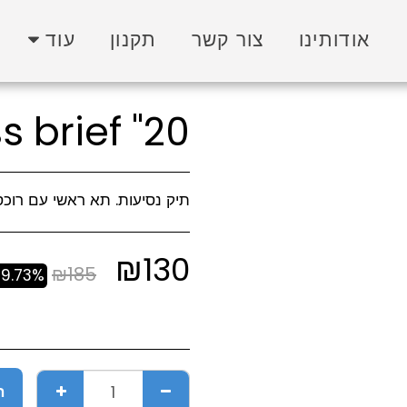
אודותינו
צור קשר
תקנון
עוד
s brief "20
תיק נסיעות. תא ראשי עם רוכסן היקפי 2 כיסי צד ואחד קי
₪
130
₪
185
9.73%
ה