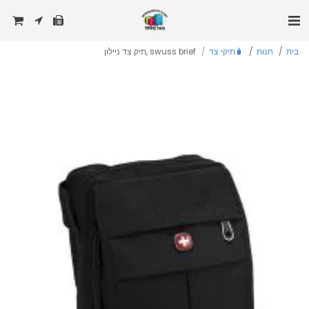
בית
חנות
🧳תיקי צד
swuss brief ,תיק צד ניילון