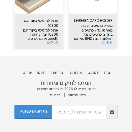
קסם של Garzini עם
LEGGERA CARD HOLDER
ארנק לכרטיסי בקור דגם
מחזיק כרטיסים איכותי
10300
חלו
מאחסן עד 7 כרטיסים
ארנק לכרטיסי ביקור דגם
פרק
ת
הגנת RFID
גבר
מתוכנן
בחריצי כרטיסים נגד
10300 יצרן:Tonny
החלקה הגנת RFID מאחסן
perotti ארנק לכרטיסי
בחו
60
₪
220
₪
155
י
כרטיסי אשראי, כרטיסי
ביקור ממתכת משובת עם
ארנ
ביקור, שטרות וקבלות
עור איטלקי משובח.
קל 
בהש
מגו
ק
כסף
כרט
כרטיס
בית
חנות
אודותינו
צור קשר
תקנון
עוד
המרכז לתיקים ומזוודות
זכויות יוצרים © 2026 כל הזכויות שמורות
תנאי שימוש
|
פרטיות
הירשמו עכשיו