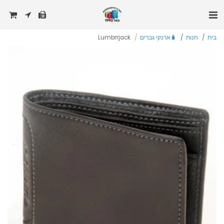
בית
חנות
🧳ארנקי גברים
Lumbrrjack