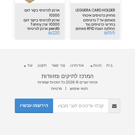
קסם של Garzini עם
LEGGERA CARD HOLDER
ארנק לכרטיסי בקור דגם
מחזיק כרטיסים איכותי
10300
חלו
מאחסן עד 7 כרטיסים
ארנק לכרטיסי ביקור דגם
פרק
ת
הגנת RFID
גבר
מתוכנן
בחריצי כרטיסים נגד
10300 יצרן:Tonny
החלקה הגנת RFID מאחסן
perotti ארנק לכרטיסי
בחו
60
₪
220
₪
155
י
כרטיסי אשראי, כרטיסי
ביקור ממתכת משובת עם
ארנ
ביקור, שטרות וקבלות
עור איטלקי משובח.
קל 
בהש
מגו
ק
כסף
כרט
כרטיס
בית
חנות
אודותינו
צור קשר
תקנון
עוד
המרכז לתיקים ומזוודות
זכויות יוצרים © 2026 כל הזכויות שמורות
תנאי שימוש
|
פרטיות
הירשמו עכשיו